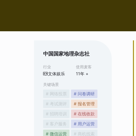
中国国家地理杂志社
行业
使用麦客
文体娱乐
11
年 +
关键场景
# 网络投票
# 问卷调研
# 考试测评
# 报名管理
# 招聘培训
# 在线收款
# 客户服务
# 用户运营
# 微信运营
# 商机线索