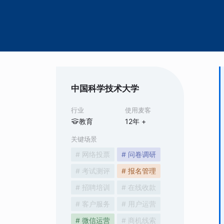
中国科学技术大学
行业
使用麦客
教育
12
年 +
关键场景
# 网络投票
# 问卷调研
# 考试测评
# 报名管理
# 招聘培训
# 在线收款
# 客户服务
# 用户运营
# 微信运营
# 商机线索