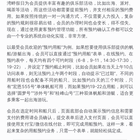
湾畔假日为会员提供丰富有趣的俱乐部活动，比如出海、派对、
喝茶等活动，而这些活动都需要提前预约，并支付相应的预约费
用。如果按照传统的一对一沟通方式，不仅需要人力投入，复杂
的预约规则很容易出错，会员的办理时间也会变长，得不偿失。
现在，通过使用麦客预约管理功能，所有预约确认工作都可以交
由一个专业的系统自动化实现，非常方便。
以最受会员欢迎的“预约用船”为例。如果想要使用俱乐部提供的帆
船/游艇出海，会员可以直接通过“预约用船”表单，在线预约。在
预约表中，每天均有四个可约时段（6-8，9-11，14:30-17:30，
19-22），并设定了预约截止时间，比如会员如果在当天上午10点
访问表单，则无法预约上午两个时段，自动提示“已过期”。不同的
用船时段也会配备不同的船只。比如预约白天的三个时段，只
有“宏恩555号”单体帆船可用，而如果预约19-22点用船，则可以
选择“圆梦号”“涉外号”和“桂峰山号”三种双体帆船和游艇，适合更
多乘客一起出海游玩。
会员在选定时间和船只后，页面底部会自动展示预约信息和需要
支付的费用请会员确认，提交表单后进入支付页面，会员可以直
接使用支付宝/微信在线付款，即可完成用船预约。这样一来，看
起来复杂的用船预约业务，只需一个表单，就能轻松搞定成。